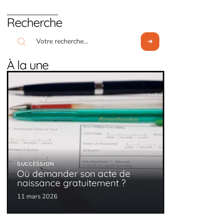
Recherche
À la une
SUCCESSION
Où demander son acte de
naissance gratuitement ?
11 mars 2026