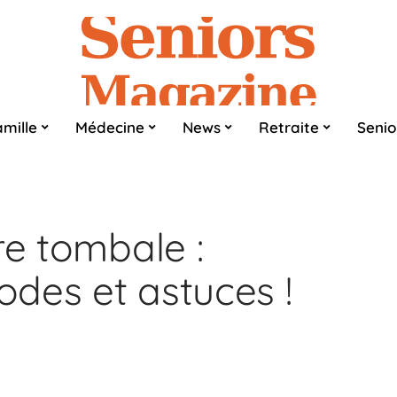
mille
Médecine
News
Retraite
Senio
re tombale :
des et astuces !